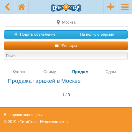
Москва
Подать объявление
На полную версию
Фильтры
Куплю
Сниму
Продам
Сдам
Продажа гаражей в Москве
1 / 0
Все права защищены
© 2019 «СитиСтар - Недвижимость»